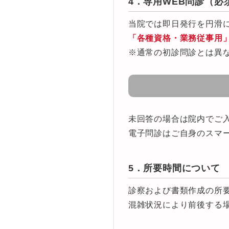
4．専用WEB問診（必
当院では即日発行を円滑
「各種資格・業務従事用」
※通常の初診問診とは異
未回答の場合は院内でご入
電子問診はご自身のスマ
5．所要時間について
診察および書類作成の所要
混雑状況により前後する